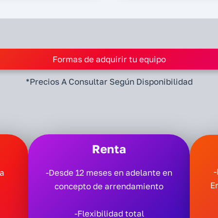
Formas de adquirir tu equipo
*Precios A Consultar Según Disponibilidad
Renta
-
ma
-Desde 12 meses en adelante en
E
concepto de arrendamiento
-Flexibilidad total