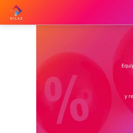
Ir
Al
Contenido
Equi
y r