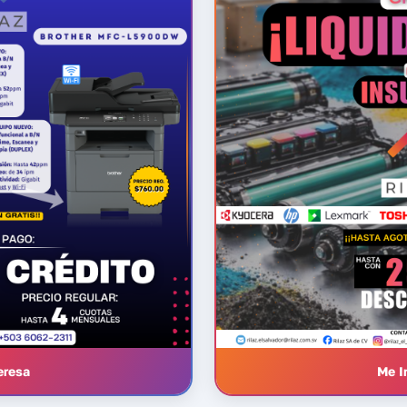
eresa
Me I