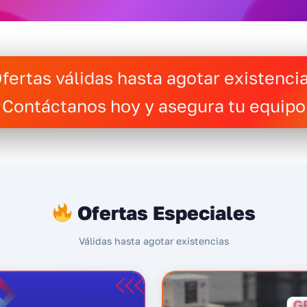
fertas válidas hasta agotar existenci
¡Contáctanos hoy y asegura tu equipo
Ofertas Especiales
Válidas hasta agotar existencias