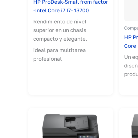
HP ProDesk-Small from factor
-Intel Core i7 I7- 13700
Rendimiento de nivel
Compu
superior en un chasis
HP Pr
compacto y elegante,
Core
ideal para multitarea
Un eq
profesional
diseñ
produ