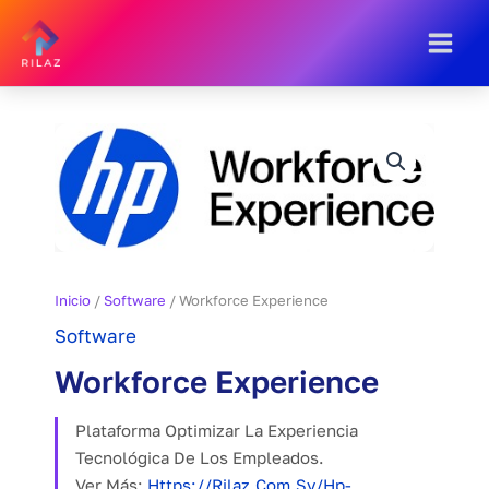
Ir
Al
Contenido
Inicio
/
Software
/ Workforce Experience
Software
Workforce Experience
Plataforma Optimizar La Experiencia
Tecnológica De Los Empleados.
Ver Más:
Https://rilaz.com.sv/hp-